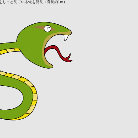
をじっと見ている蛇を発見（身長約
ｍ）。
1