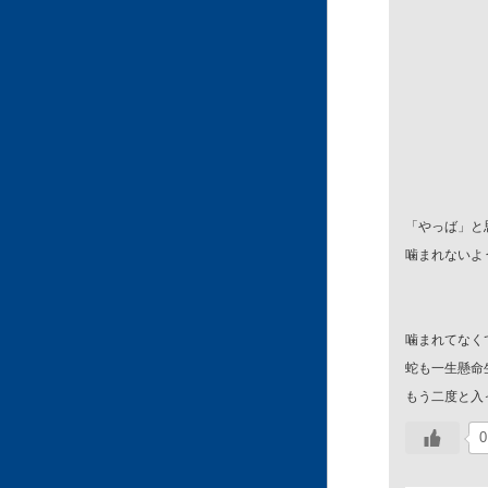
「
やっば」
と
噛まれないよ
噛まれてなく
蛇も一生懸命
もう二度と入
0