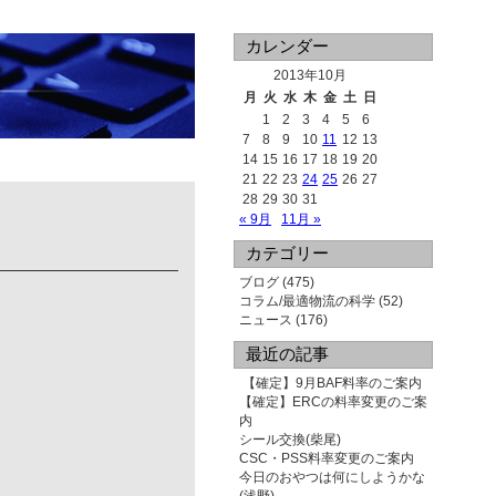
カレンダー
2013年10月
月
火
水
木
金
土
日
1
2
3
4
5
6
7
8
9
10
11
12
13
14
15
16
17
18
19
20
21
22
23
24
25
26
27
28
29
30
31
« 9月
11月 »
カテゴリー
ブログ
(475)
コラム/最適物流の科学
(52)
ニュース
(176)
最近の記事
【確定】9月BAF料率のご案内
【確定】ERCの料率変更のご案
内
シール交換(柴尾)
CSC・PSS料率変更のご案内
今日のおやつは何にしようかな