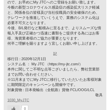
ので、お早めにMy JTCへのご登録をお願い致します。
今般の新型コロナウイルス感染症の感染拡⼤リスク軽減
と、関係各位の皆様及び当社役職員の安全確保のため、
テレワークを推進していくうえで、業務のシステム化は
必要不可⽋となります。
今後、B/L発⾏など船積みに⾄るまで、よりスムーズな情
報⼊⼿及び正確かつ迅速に書類をご提供する為にはお客
様、海貨業者様のご協⼒が重要となります。
何卒ご理解を賜りますよう宜しくお願い申し上げます。
記
移⾏⽇ : 2020年12⽉1⽇
システム名 ： My JTC （https://my-jtc.com/）
本件に関してご不明な点等ございましたら、弊社営業部
までお問い合わせください。
※11⽉末までにMy JTCに移⾏していただいたお客様対象
に期間限定のキャンペーンも開催中です。
対象貨物 : ⽇本発輸出（全航路）貨物 FCL/OOG/LCL
敬具
1030_MyJTC
0