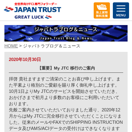
メ
ニ
ュ
ー
を
開
く
HOME
> ジャパトラブログ＆ニュース
2020年10月30日
【重要】My JTC 移⾏のご案内
拝啓 貴社ますますご清栄のことお喜び申し上げます。ま
た平素より格別のご愛顧を賜り厚く御礼申し上げます。
10⽉1⽇よりMy JTCのサービスを開始させていただき、
おかげさまで初⽉より多数のお客様にご利⽤いただいて
おります。
先般ご案内させていただいておりました通り、2020年12
⽉からはMy JTCに完全移⾏させていただくことになりま
した。従来のメールやFAXでのSHIPPING INSTRUCTION
データ及びAMS/ACIデータの受付けはできなくなります