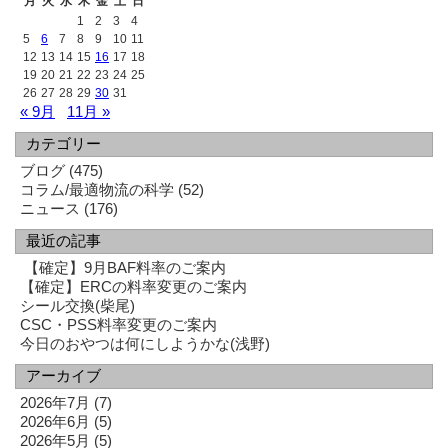
月
火
水
木
金
土
日
1
2
3
4
5
6
7
8
9
10
11
12
13
14
15
16
17
18
19
20
21
22
23
24
25
26
27
28
29
30
31
« 9月
11月 »
カテゴリー
ブログ
(475)
コラム/最適物流の科学
(52)
ニュース
(176)
最近の記事
【確定】9月BAF料率のご案内
【確定】ERCの料率変更のご案内
シール交換(柴尾)
CSC・PSS料率変更のご案内
今日のおやつは何にしようかな(浅野)
アーカイブ
2026年7月
(7)
2026年6月
(5)
2026年5月
(5)