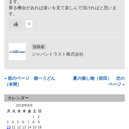
ます。
乗る機会があれば違いを見て楽しんで頂ければと思いま
す。
0
投稿者
ジャパントラスト株式会社
« 前のページ 徳一うどん
夏の催し物（前田） 次の
（本間）
ページ »
カレンダー
2018年9月
月
火
水
木
金
土
日
1
2
3
4
5
6
7
8
9
10
11
12
13
14
15
16