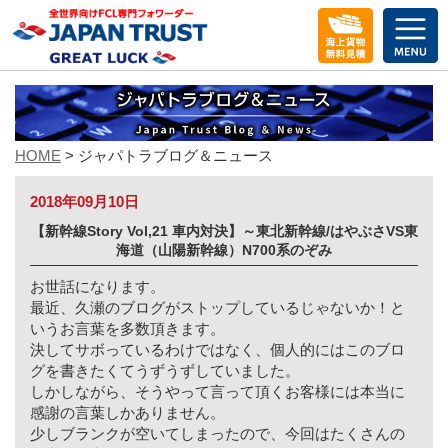
メ
ニ
ュ
ー
を
開
く
HOME
> ジャパトラブログ＆ニュース
2018年09月10日
【新幹線Story Vol,21 車内対決】～東北新幹線/はやぶさVS東
海道（山陽新幹線）N700系のぞみ
お世話になります。
最近、久瀬のブログがストップしているじゃないか！と
いうお言葉を多数頂きます。
決してサボっているわけではなく、個人的にはこのブロ
グを書きたくてうずうずしていました。
しかしながら、そうやって言って頂くお客様には本当に
感謝の言葉しかありません。
少しブランクが空いてしまったので、今回はたくさんの