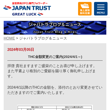
メ
ニ
ュ
ー
を
開
く
HOME
> ジャパトラブログ＆ニュース
2024年03月05日
THC金額変更のご案内(2024/4/1～)
拝啓 貴社ますますご盛栄のことお喜び申し上げます。
また平素より格別のご愛顧を賜り厚く御礼申し上げま
す。
2024/4/1以降のTHCの金額を、添付のとおり変更させてい
ただきますのでご案内いたします。