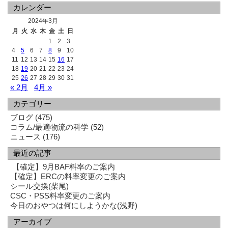
カレンダー
2024年3月
月
火
水
木
金
土
日
1
2
3
4
5
6
7
8
9
10
11
12
13
14
15
16
17
18
19
20
21
22
23
24
25
26
27
28
29
30
31
« 2月
4月 »
カテゴリー
ブログ
(475)
コラム/最適物流の科学
(52)
ニュース
(176)
最近の記事
【確定】9月BAF料率のご案内
【確定】ERCの料率変更のご案内
シール交換(柴尾)
CSC・PSS料率変更のご案内
今日のおやつは何にしようかな(浅野)
アーカイブ