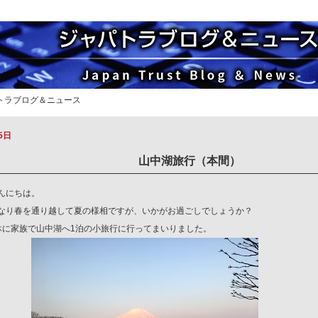
パトラブログ＆ニュース
5日
山中湖旅行（本間）
んにちは。
なり春を通り越して夏の様相ですが、いかがお過ごしでしょうか？
休に家族で山中湖へ1泊の小旅行に行ってまいりました。