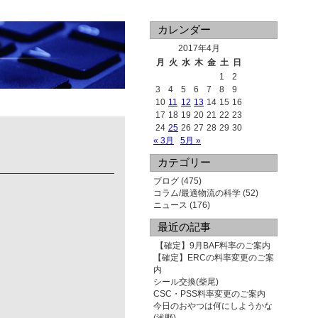
カレンダー
2017年4月
月
火
水
木
金
土
日
1
2
3
4
5
6
7
8
9
10
11
12
13
14
15
16
17
18
19
20
21
22
23
24
25
26
27
28
29
30
« 3月
5月 »
カテゴリー
ブログ
(475)
コラム/最適物流の科学
(52)
ニュース
(176)
最近の記事
【確定】9月BAF料率のご案内
【確定】ERCの料率変更のご案
内
シール交換(柴尾)
CSC・PSS料率変更のご案内
今日のおやつは何にしようかな