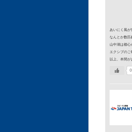
あいにく風が
なんとか数匹
山中湖は都心
エクシブのご
以上、本間が
0