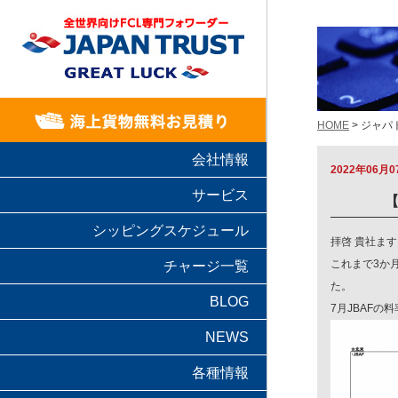
HOME
> ジャ
会社情報
2022年06月0
サービス
【
シッピングスケジュール
拝啓 貴社ま
これまで3か
チャージ一覧
た。
BLOG
7月JBAF
NEWS
各種情報