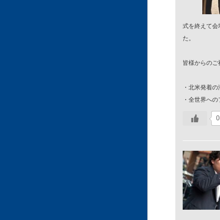
式を終えて会
た。
皆様からのご
・北米発着の
・全世界への
0