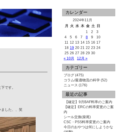
カレンダー
2024年11月
月
火
水
木
金
土
日
1
2
3
4
5
6
7
8
9
10
11
12
13
14
15
16
17
18
19
20
21
22
23
24
25
26
27
28
29
30
« 10月
12月 »
カテゴリー
ブログ
(475)
コラム/最適物流の科学
(52)
ニュース
(176)
辻下です。
最近の記事
【確定】9月BAF料率のご案内
【確定】ERCの料率変更のご案
いました、、笑
内
シール交換(柴尾)
CSC・PSS料率変更のご案内
今日のおやつは何にしようかな