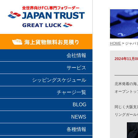
HOME
> ジャ
会社情報
2024年11月0
サービス
シッピングスケジュール
北米発着の海
オープントッ
チャージ一覧
BLOG
同じく大阪支
リングガール
NEWS
各種情報