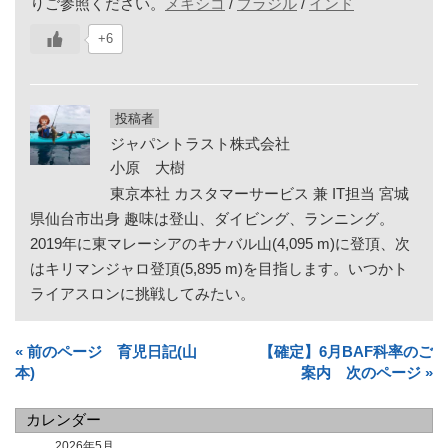
りご参照ください。
メキシコ
/
ブラジル
/
インド
+6
投稿者
ジャパントラスト株式会社
小原 大樹
東京本社 カスタマーサービス 兼 IT担当 宮城
県仙台市出身 趣味は登山、ダイビング、ランニング。
2019年に東マレーシアのキナバル山(4,095 m)に登頂、次
はキリマンジャロ登頂(5,895 m)を目指します。いつかト
ライアスロンに挑戦してみたい。
« 前のページ 育児日記(山
【確定】6月BAF科率のご
本)
案内 次のページ »
カレンダー
2026年5月