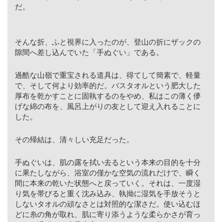
だ。
そんな折、ふと視界に入ったのが、登山の折にザックの
隙間へ差し込んでいた「手ぬぐい」である。
過酷な山嶺で重宝される道具は、得てして簡素で、軽量
で、そして何より効率的だ。バスタオルという肥大した
厚布を乾かすことに固執するのをやめ、私はこの薄く儚
げな綿の布を、風呂上がりの友として迎え入れることに
した。
その帰結は、清々しい充足だった。
手ぬぐいは、肌の露を拭い去るという本来の目的を十分
に果たしながら、浴室の僅かな空気の流れだけで、瞬く
間に本来の乾いた状態へと戻っていく。それは、一度湿
り気を帯びると重く沈み込み、執拗に湿気を手放そうと
しないタオルの頑なさとは対照的な潔さだ。使い込むほ
どに糸の角が取れ、肌に寄り添うような柔らかさが育っ