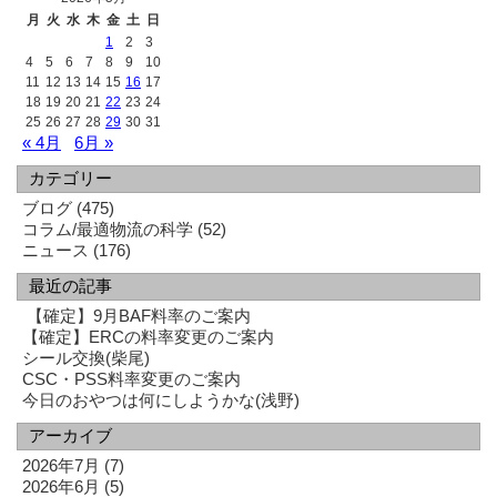
月
火
水
木
金
土
日
1
2
3
4
5
6
7
8
9
10
11
12
13
14
15
16
17
18
19
20
21
22
23
24
25
26
27
28
29
30
31
« 4月
6月 »
カテゴリー
ブログ
(475)
コラム/最適物流の科学
(52)
ニュース
(176)
最近の記事
【確定】9月BAF料率のご案内
【確定】ERCの料率変更のご案内
シール交換(柴尾)
CSC・PSS料率変更のご案内
今日のおやつは何にしようかな(浅野)
アーカイブ
2026年7月
(7)
2026年6月
(5)