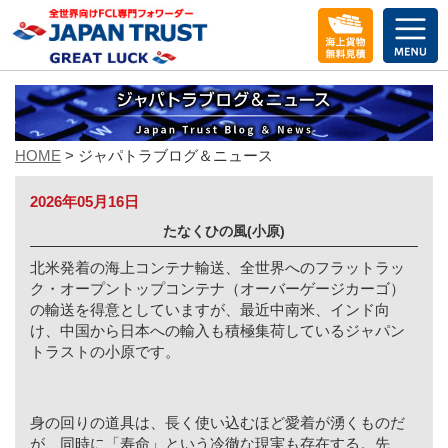
メ
ニ
ュ
ー
を
開
く
HOME
> ジャパトラブログ＆ニュース
2026年05月16日
たなくひの風(小原)
北米発着の海上コンテナ輸送、全世界へのフラットラッ
ク・オープントップコンテナ（オーバーゲージカーゴ）
の輸送を得意としていますが、最近中南米、インド向
け、中国から日本への輸入も積極集荷しているジャパン
トラストの小原です。
身の回りの道具は、長く使い込むほど愛着が湧くものだ
が、同時に「寿命」という冷徹な現実も存在する。先