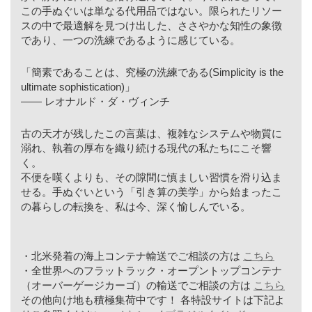
この手ぬぐいは単なる代用品ではない。限られたリソー
スの中で最適解を見つけ出した、ささやかな知性の象徴
であり、一つの洗練であるように感じている。
「簡素であることは、究極の洗練である(Simplicity is the
ultimate sophistication)」
—— レオナルド・ダ・ヴィンチ
古の天才が残したこの言葉は、複雑なシステムや物質に
溺れ、執着の厚布を織り続ける現代の私たちにこそ響
く。
不便を嘆くよりも、その隙間に慎ましい習慣を滑り込ま
せる。手ぬぐいという「引き算の美学」から始まったこ
の暮らしの転換を、私は今、深く愉しんでいる。
・北米発着の海上コンテナ輸送でご相談の方は
こちら
・全世界へのフラットラック・オープントップコンテナ
（オーバーゲージカーゴ）の輸送でご相談の方は
こちら
その他向け地も積極集荷中です！ 各特設サイトは下記よ