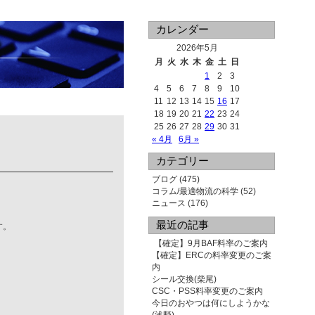
カレンダー
2026年5月
月
火
水
木
金
土
日
1
2
3
4
5
6
7
8
9
10
11
12
13
14
15
16
17
18
19
20
21
22
23
24
25
26
27
28
29
30
31
« 4月
6月 »
カテゴリー
ブログ
(475)
コラム/最適物流の科学
(52)
ニュース
(176)
最近の記事
す。
【確定】9月BAF料率のご案内
【確定】ERCの料率変更のご案
内
シール交換(柴尾)
CSC・PSS料率変更のご案内
今日のおやつは何にしようかな